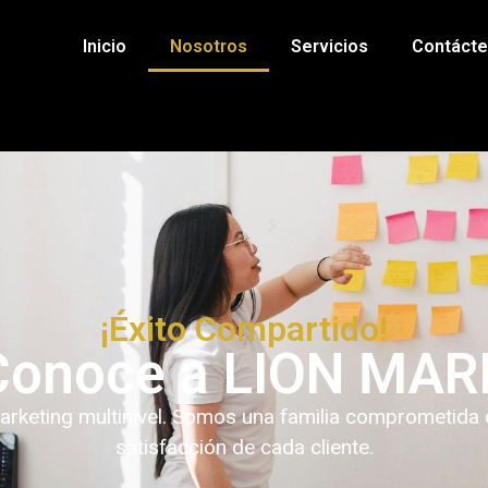
Inicio
Nosotros
Servicios
Contáct
¡Éxito Compartido!
Conoce a LION MAR
ting multinivel. Somos una familia comprometida con
satisfacción de cada cliente.