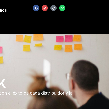
enos
K
 el éxito de cada distribuidor y la